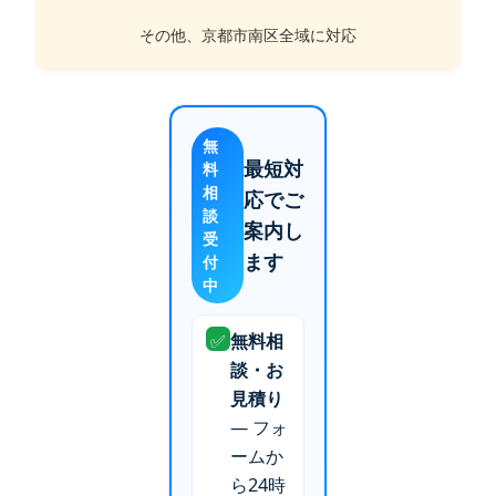
その他、京都市南区全域に対応
無
最短対
料
相
応でご
談
案内し
受
ます
付
中
✅
無料相
談・お
見積り
— フォ
ームか
ら24時