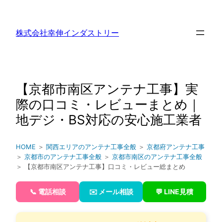
内
容
株式会社幸伸インダストリー
を
ス
キ
ッ
【京都市南区アンテナ工事】実
プ
際の口コミ・レビューまとめ｜
地デジ・BS対応の安心施工業者
HOME
＞
関西エリアのアンテナ工事全般
＞
京都府アンテナ工事
＞
京都市のアンテナ工事全般
＞
京都市南区のアンテナ工事全般
＞ 【京都市南区アンテナ工事】口コミ・レビュー総まとめ
📞 電話相談
✉️ メール相談
💬 LINE見積