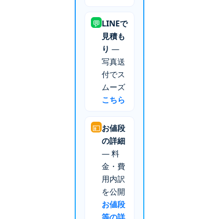
💬
LINEで
見積も
り
—
写真送
付でス
ムーズ
こちら
💴
お値段
の詳細
— 料
金・費
用内訳
を公開
お値段
等の詳