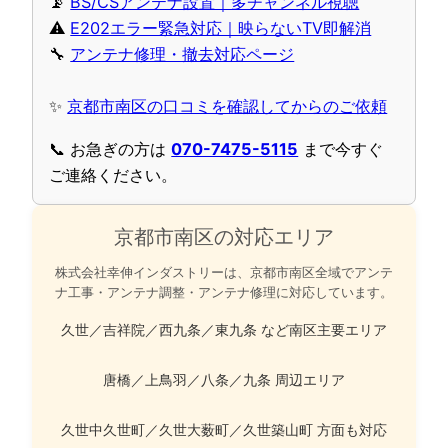
📡
BS/CSアンテナ設置｜多チャンネル視聴
⚠️
E202エラー緊急対応｜映らないTV即解消
🔧
アンテナ修理・撤去対応ページ
✨
京都市南区の口コミを確認してからのご依頼
📞 お急ぎの方は
070-7475-5115
まで今すぐ
ご連絡ください。
京都市南区の対応エリア
株式会社幸伸インダストリーは、京都市南区全域でアンテ
ナ工事・アンテナ調整・アンテナ修理に対応しています。
久世／吉祥院／西九条／東九条 など南区主要エリア
唐橋／上鳥羽／八条／九条 周辺エリア
久世中久世町／久世大薮町／久世築山町 方面も対応