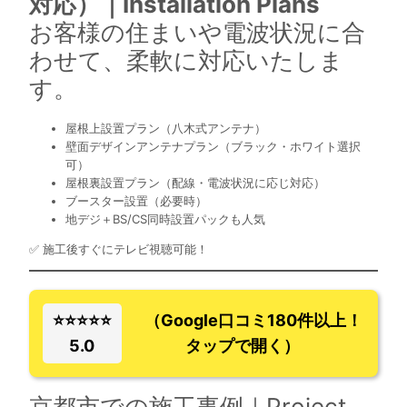
対応）｜Installation Plans
お客様の住まいや電波状況に合
わせて、柔軟に対応いたしま
す。
屋根上設置プラン（八木式アンテナ）
壁面デザインアンテナプラン（ブラック・ホワイト選択
可）
屋根裏設置プラン（配線・電波状況に応じ対応）
ブースター設置（必要時）
地デジ＋BS/CS同時設置パックも人気
✅ 施工後すぐにテレビ視聴可能！
⭐⭐⭐⭐⭐
（Google口コミ180件以上！
5.0
タップで開く）
京都市での施工事例｜Project