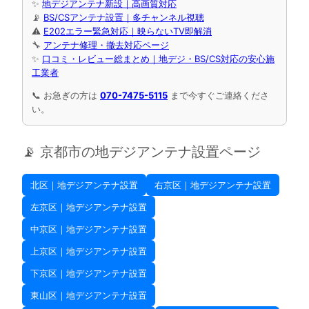
✨
地デジアンテナ新設｜高画質対応
📡
BS/CSアンテナ設置｜多チャンネル視聴
⚠️
E202エラー緊急対応｜映らないTV即解消
🔧
アンテナ修理・撤去対応ページ
✨
口コミ・レビュー総まとめ｜地デジ・BS/CS対応の安心施
工業者
📞 お急ぎの方は
070-7475-5115
まで今すぐご連絡くださ
い。
📡 京都市の地デジアンテナ設置ページ
北区｜地デジアンテナ設置
右京区｜地デジアンテナ設置
左京区｜地デジアンテナ設置
中京区｜地デジアンテナ設置
上京区｜地デジアンテナ設置
下京区｜地デジアンテナ設置
東山区｜地デジアンテナ設置