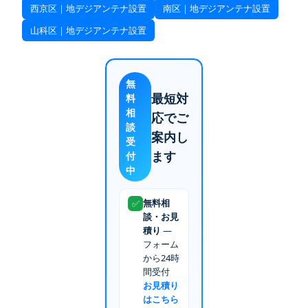
西京区｜地デジアンテナ設置
南区｜地デジアンテナ設置
山科区｜地デジアンテナ設置
無
最短対
料
相
応でご
談
案内し
受
ます
付
中
無料相
✅
談・お見
積り
—
フォーム
から24時
間受付
お見積り
はこちら