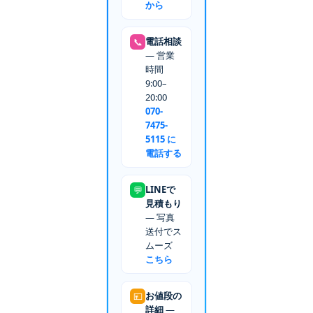
から
電話相談
📞
— 営業
時間
9:00–
20:00
070-
7475-
5115 に
電話する
LINEで
💬
見積もり
— 写真
送付でス
ムーズ
こちら
お値段の
💴
詳細
—