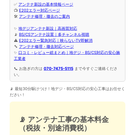
✅
アンテナ新設の基本情報ページ
📺
E202エラー対応ページ
🛠
アンテナ修理・撤去のご案内
✨
地デジアンテナ新設｜高画質対応
📡
BS/CSアンテナ設置｜多チャンネル視聴
⚠️
E202エラー緊急対応｜映らないTV即解消
🔧
アンテナ修理・撤去対応ページ
✨
口コミ・レビュー総まとめ｜地デジ・BS/CS対応の安心施
工業者
📞 お急ぎの方は
070-7475-5115
まで今すぐご連絡くださ
い。
📡 最短30分駆けつけ！地デジ・BS/CS対応の安心工事はお任せく
ださい！
📡 アンテナ工事の基本料金
（税抜・別途消費税）