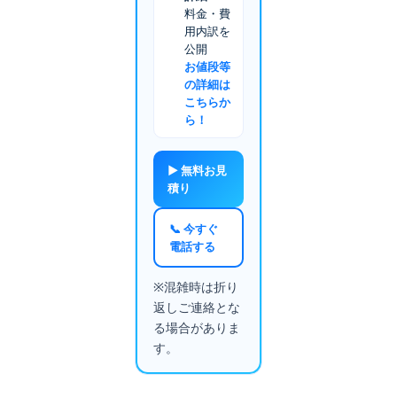
料金・費
用内訳を
公開
お値段等
の詳細は
こちらか
ら！
▶ 無料お見
積り
📞 今すぐ
電話する
※混雑時は折り
返しご連絡とな
る場合がありま
す。