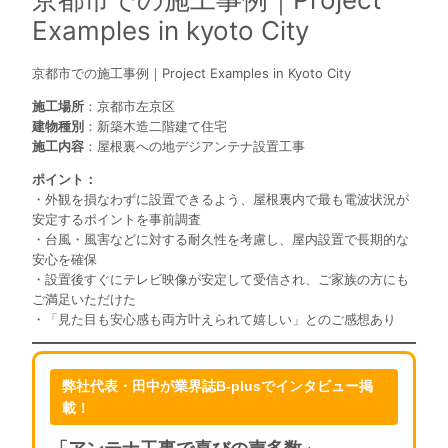
Examples in kyoto City
京都市での施工事例｜Project Examples in Kyoto City
施工場所
：京都市左京区
建物種別
：新築木造二階建て住宅
施工内容
：屋根裏への地デジアンテナ設置工事
ポイント：
・外観を損なわずに設置できるよう、屋根裏内で最も電波状況が
安定するポイントを事前調査
・台風・風害などに対する耐久性を考慮し、屋内設置で長期的な
安心を確保
・設置後すぐにテレビ映像が安定して受信され、ご家族の方にも
ご満足いただけた
・「見た目も安心感も両方叶えられて嬉しい」とのご感想あり
弊社代表・田中が業界誌B-plusでインタビュー掲
載！