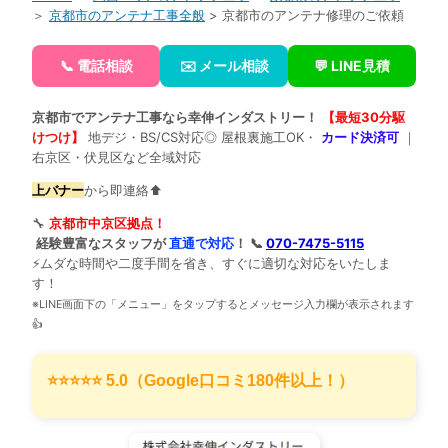
＞
京都市のアンテナ工事全般
> 京都市のアンテナ修理のご依頼
📞 電話相談
✉️ メール相談
💬 LINE見積
京都市でアンテナ工事なら幸伸インダストリー！
【最短30分駆
けつけ】
地デジ・BS/CS対応◎ 屋根裏施工OK・
カード決済可
｜
右京区・伏見区など全域対応
上バナー
から即連絡⬆️
🔧
京都市中京区拠点！
経験豊富なスタッフが
直通で対応
！ 📞
070-7475-5115
⚡ムダな時間や二度手間を省き、すぐに適切な対応をいたしま
す！
※LINE画面下の「メニュー」をタップするとメッセージ入力欄が表示されます
👍
⭐️⭐️⭐️⭐️⭐️ 5.0（Google口コミ180件以上！）