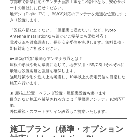
京都市で新築住宅のアンテナ新設工事をご検討中なら、安心サポ
ートの当社にお任せください。
地デジ（Digital TV）、BS/CS対応のアンテナを最適な位置にすっ
きり設置します。
「景観を損ねたくない」「屋根裏に収めたい」など、kyoto
Antenna Installationなら細かいご要望にも柔軟対応！
電波状況を徹底調査し、長期安定受信を実現します。無料見積・
即日対応もご相談ください。
🏡 新築住宅に最適なアンテナ設置とは？
屋根の形状や周辺環境に応じて、地デジ用・BS/CS用それぞれに
最適な設置角度と強度を確保します。
強風対策や耐久性向上も考慮し、10年以上の安定受信を目指した
施工を行います。
📡 屋根上設置・ベランダ設置・屋根裏設置も選べます
目立たない施工を希望される方には「屋根裏アンテナ」も対応可
能。
外観重視・スマートデザイン設置もご提案いたします。
施工プラン（標準・オプション