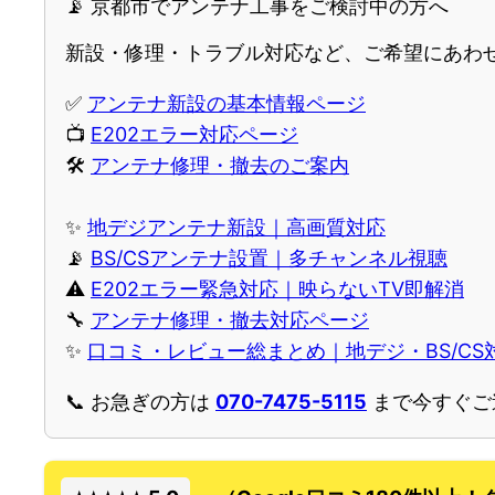
📡 京都市でアンテナ工事をご検討中の方へ
新設・修理・トラブル対応など、ご希望にあわせ
✅
アンテナ新設の基本情報ページ
📺
E202エラー対応ページ
🛠
アンテナ修理・撤去のご案内
✨
地デジアンテナ新設｜高画質対応
📡
BS/CSアンテナ設置｜多チャンネル視聴
⚠️
E202エラー緊急対応｜映らないTV即解消
🔧
アンテナ修理・撤去対応ページ
✨
口コミ・レビュー総まとめ｜地デジ・BS/C
📞 お急ぎの方は
070-7475-5115
まで今すぐご