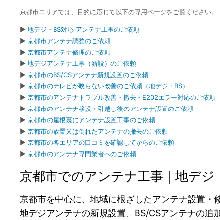
京都市エリアでは、目的に応じて以下の専用ページをご覧ください。
▶
地デジ・BS対応 アンテナ工事のご依頼
▶
京都市アンテナ調整のご依頼
▶
京都市アンテナ修理のご依頼
▶
地デジアンテナ工事（新設）のご依頼
▶
京都市のBS/CSアンテナ新規設置のご依頼
▶
京都市のテレビが映らない改善のご依頼（地デジ・BS）
▶
京都市のアンテナトラブル改善・撤去・E202エラー対応のご依頼（
▶
京都市のアンテナ移設・引越し後のアンテナ設置のご依頼
▶
京都市の屋根裏にアンテナ設置工事のご依頼
▶
京都市の放置又は倒れたアンテナの撤去のご依頼
▶
京都市の各エリアの口コミを確認してからのご依頼
▶
京都市のアンテナ専門業者へのご依頼
京都市でのアンテナ工事｜地デジ・
京都市を中心に、地域に根ざしたアンテナ設置・
地デジアンテナの新規設置、BS/CSアンテナの