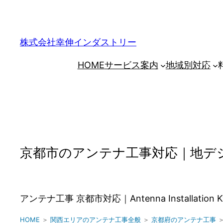
内
容
を
株式会社幸伸インダストリー
ス
HOME
サービス案内
地域別対応
キ
ッ
プ
京都市のアンテナ工事対応｜地デジ・
アンテナ工事 京都市対応｜Antenna Installation Kyo
HOME
＞
関西エリアのアンテナ工事全般
＞
京都府のアンテナ工事
＞