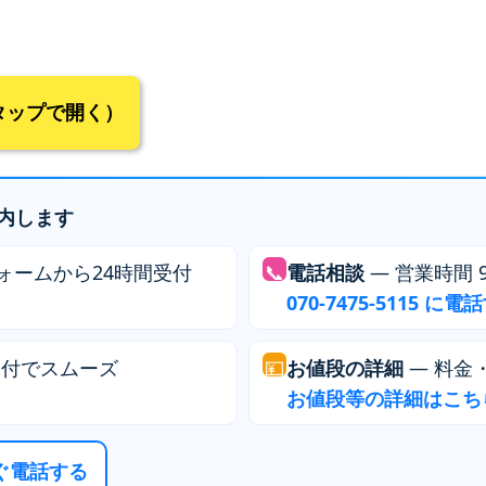
！タップで開く）
内します
ォームから24時間受付
📞
電話相談
— 営業時間 9:
070-7475-5115 に電
送付でスムーズ
💴
お値段の詳細
— 料金
お値段等の詳細はこち
すぐ電話する