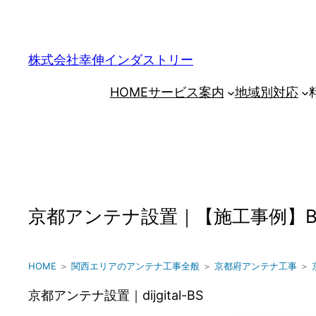
内
容
を
株式会社幸伸インダストリー
ス
HOME
サービス案内
地域別対応
キ
ッ
プ
京都アンテナ設置｜【施工事例】B
HOME
＞
関西エリアのアンテナ工事全般
＞
京都府アンテナ工事
＞
京都アンテナ設置｜dijgital-BS