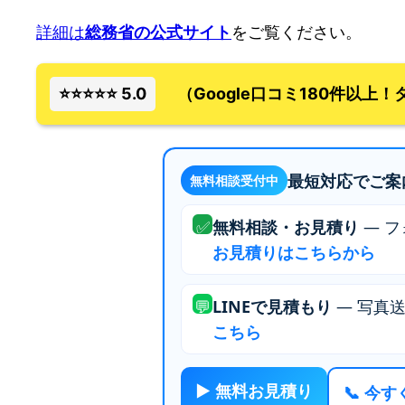
詳細は
総務省の公式サイト
をご覧ください。
⭐⭐⭐⭐⭐ 5.0
（Google口コミ180件以上
最短対応でご案
無料相談受付中
✅
無料相談・お見積り
— フ
お見積りはこちらから
💬
LINEで見積もり
— 写真
こちら
▶ 無料お見積り
📞 今