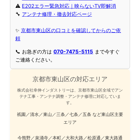
⚠️
E202エラー緊急対応｜映らないTV即解消
🔧
アンテナ修理・撤去対応ページ
✨
京都市東山区の口コミを確認してからのご依
頼
📞 お急ぎの方は
070-7475-5115
まで今すぐ
ご連絡ください。
京都市東山区の対応エリア
株式会社幸伸インダストリーは、京都市東山区全域でアン
テナ工事・アンテナ調整・アンテナ修理に対応していま
す。
祇園／清水／東山／三条／七条／五条 など東山区主要
エリア
今熊野／泉涌寺／本町／大和大路／松原通／東大路通