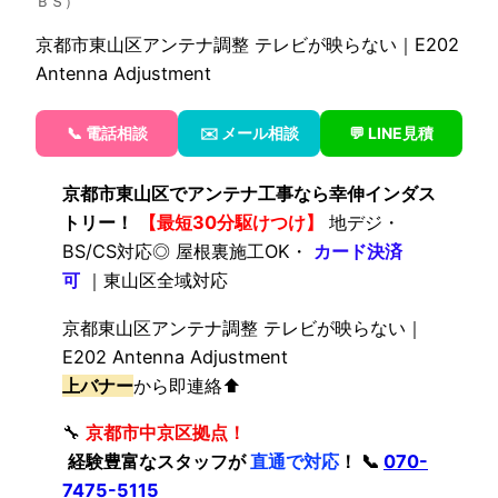
ＢＳ）
京都市東山区アンテナ調整 テレビが映らない｜E202
Antenna Adjustment
📞 電話相談
✉️ メール相談
💬 LINE見積
京都市東山区でアンテナ工事なら幸伸インダス
トリー！
【最短30分駆けつけ】
地デジ・
BS/CS対応◎ 屋根裏施工OK・
カード決済
可
｜東山区全域対応
京都東山区アンテナ調整 テレビが映らない｜
E202 Antenna Adjustment
上バナー
から即連絡⬆️
🔧
京都市中京区拠点！
経験豊富なスタッフが
直通で対応
！ 📞
070-
7475-5115