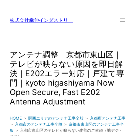
内
容
株式会社幸伸インダストリー
を
ス
キ
ッ
アンテナ調整 京都市東山区｜
プ
テレビが映らない原因を即日解
決｜E202エラー対応｜戸建て専
門｜kyoto higashiyama Now
Open Secure, Fast E202
Antenna Adjustment
HOME
＞
関西エリアのアンテナ工事全般
＞
京都府アンテナ工事
＞
京都市のアンテナ工事全般
＞
京都市東山区のアンテナ工事全
般
＞ 京都市東山区のテレビが映らない改善のご依頼（地デジ・