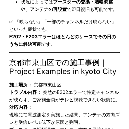
状況によっては
ブースターの交換・増幅調整
や、
アンテナの再設置
で即日復旧も可能です。
✅ 「映らない」「一部のチャンネルだけ映らない」
といった症状でも、
E202・E203エラーはほとんどのケースでその日の
うちに解決可能
です。
京都市東山区での施工事例｜
Project Examples in kyoto City
施工場所：
京都市東山区
トラブル内容：
突然のE202エラーで特定チャンネル
が映らず、ご家族全員がテレビ視聴できない状態に。
対応内容：
現地にて電波測定を実施した結果、アンテナの方向ズ
レと受信レベル低下が原因と判明。