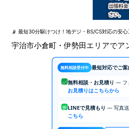
📡 最短30分駆けつけ！地デジ・BS/CS対応の
宇治市小倉町・伊勢田エリアでア
最短対応でご案
無料相談受付中
✅
無料相談・お見積り
— フ
お見積りはこちらから
💬
LINEで見積もり
— 写真
こちら