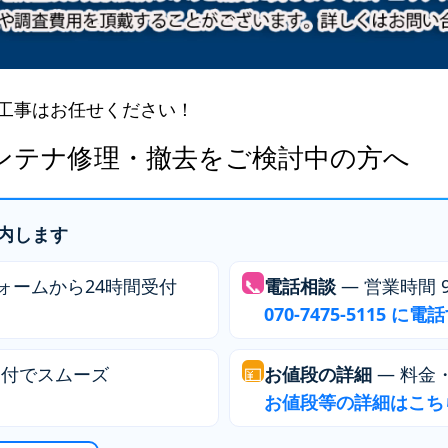
安心工事はお任せください！
ンテナ修理・撤去をご検討中の方へ
内します
ォームから24時間受付
📞
電話相談
— 営業時間 9:
070-7475-5115 に電
送付でスムーズ
💴
お値段の詳細
— 料金
お値段等の詳細はこち