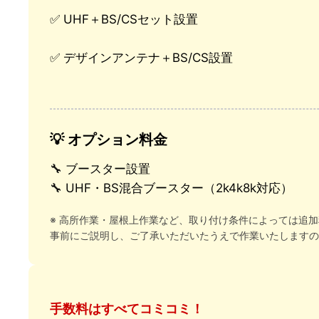
✅ UHF＋BS/CSセット設置
✅ デザインアンテナ＋BS/CS設置
💡 オプション料金
🔧 ブースター設置
🔧 UHF・BS混合ブースター（2k4k8k対応）
※ 高所作業・屋根上作業など、取り付け条件によっては追
事前にご説明し、ご了承いただいたうえで作業いたしますの
手数料はすべてコミコミ！