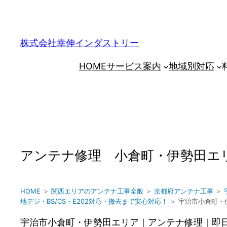
内
容
を
株式会社幸伸インダストリー
ス
HOME
サービス案内
地域別対応
キ
ッ
プ
アンテナ修理 小倉町・伊勢田エリ
HOME
＞
関西エリアのアンテナ工事全般
＞
京都府アンテナ工事
＞
地デジ・BS/CS・E202対応・撤去まで安心対応！
＞ 宇治市小倉町・
宇治市小倉町・伊勢田エリア｜アンテナ修理｜即日