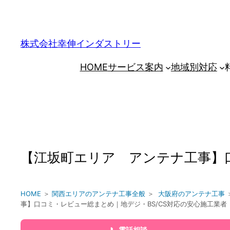
内
容
を
株式会社幸伸インダストリー
ス
HOME
サービス案内
地域別対応
キ
ッ
プ
【江坂町エリア アンテナ工事】口
HOME
＞
関西エリアのアンテナ工事全般
＞
大阪府のアンテナ工事
事】口コミ・レビュー総まとめ｜地デジ・BS/CS対応の安心施工業者
📞 電話相談