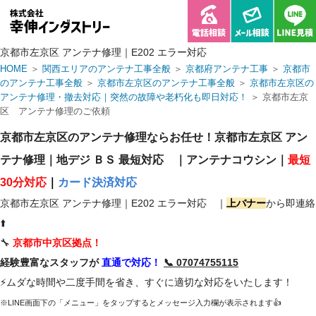
京都市左京区 アンテナ修理｜E202 エラー対応
HOME
＞
関西エリアのアンテナ工事全般
＞
京都府アンテナ工事
＞
京都市
のアンテナ工事全般
＞
京都市左京区のアンテナ工事全般
＞
京都市左京区の
アンテナ修理・撤去対応｜突然の故障や老朽化も即日対応！
＞ 京都市左京
区 アンテナ修理のご依頼
京都市左京区のアンテナ修理ならお任せ！京都市左京区 アン
テナ修理｜地デジ ＢＳ 最短対応 ｜アンテナコウシン｜
最短
30分対応
｜
カード決済対応
京都市左京区 アンテナ修理｜E202 エラー対応 ｜
上バナー
から即連絡
⬆️
🔧
京都市中京区拠点！
経験豊富なスタッフが
直通で対応！
📞 07074755115
⚡ムダな時間や二度手間を省き、すぐに適切な対応をいたします！
※LINE画面下の「メニュー」をタップするとメッセージ入力欄が表示されます👍