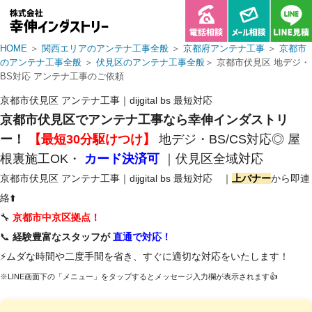
HOME
＞
関西エリアのアンテナ工事全般
＞
京都府アンテナ工事
＞
京都市
のアンテナ工事全般
＞
伏見区のアンテナ工事全般
＞ 京都市伏見区 地デジ・
BS対応 アンテナ工事のご依頼
京都市伏見区 アンテナ工事｜dijgital bs 最短対応
京都市伏見区でアンテナ工事なら幸伸インダストリ
ー！
【最短30分駆けつけ】
地デジ・BS/CS対応◎ 屋
根裏施工OK・
カード決済可
｜伏見区全域対応
京都市伏見区 アンテナ工事｜dijgital bs 最短対応 ｜
上バナー
から即連
絡⬆️
🔧
京都市中京区拠点！
📞
経験豊富なスタッフが
直通で対応！
⚡ムダな時間や二度手間を省き、すぐに適切な対応をいたします！
※LINE画面下の「メニュー」をタップするとメッセージ入力欄が表示されます👍