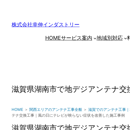
内
容
を
株式会社幸伸インダストリー
ス
HOME
サービス案内
地域別対応
キ
ッ
プ
滋賀県湖南市で地デジアンテナ交
HOME
＞
関西エリアのアンテナ工事全般
＞
滋賀でのアンテナ工事｜
テナ交換工事｜風の日にテレビが映らない症状を改善した施工事例
滋賀県湖南市で地デジアンテナ交