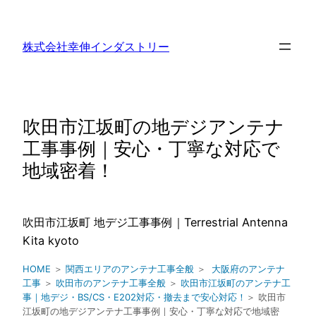
内
容
株式会社幸伸インダストリー
を
ス
キ
ッ
吹田市江坂町の地デジアンテナ
プ
工事事例｜安心・丁寧な対応で
地域密着！
吹田市江坂町 地デジ工事事例｜Terrestrial Antenna
Kita kyoto
HOME
＞
関西エリアのアンテナ工事全般
＞
大阪府のアンテナ
工事
＞
吹田市のアンテナ工事全般
＞
吹田市江坂町のアンテナ工
事｜地デジ・BS/CS・E202対応・撤去まで安心対応！
＞ 吹田市
江坂町の地デジアンテナ工事事例｜安心・丁寧な対応で地域密