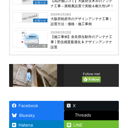
【高評価口コミ】大阪府茨木市のアンテ
お知らせ
ナ工事 – 屋根裏設置で美観＆耐久性UP！
2025年2月26日
大阪府柏原市のデザインアンテナ工事｜
お知らせ
設置方法・価格・施工事例
2025年2月22日
【施工事例】奈良県生駒市のアンテナ工
事 | 受信感度最適化 & デザインアンテナ
レビュー一覧
設置
Follow me!
Facebook
X
Threads
Bluesky
Hatena
LINE