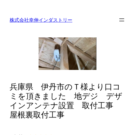
内
容
株式会社幸伸インダストリー
を
ス
キ
ッ
プ
兵庫県 伊丹市のＴ様より口コ
ミを頂きました 地デジ デザ
インアンテナ設置 取付工事
屋根裏取付工事