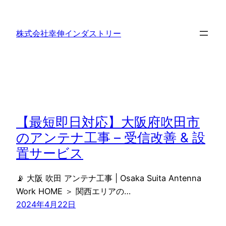
内
容
株式会社幸伸インダストリー
を
ス
キ
ッ
プ
【最短即日対応】大阪府吹田市
のアンテナ工事 – 受信改善 & 設
置サービス
📡 大阪 吹田 アンテナ工事 | Osaka Suita Antenna
Work HOME ＞ 関西エリアの…
2024年4月22日