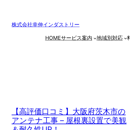
内
容
を
株式会社幸伸インダストリー
ス
HOME
サービス案内
地域別対応
キ
ッ
プ
【高評価口コミ】大阪府茨木市の
アンテナ工事 – 屋根裏設置で美観
＆耐久性UP！