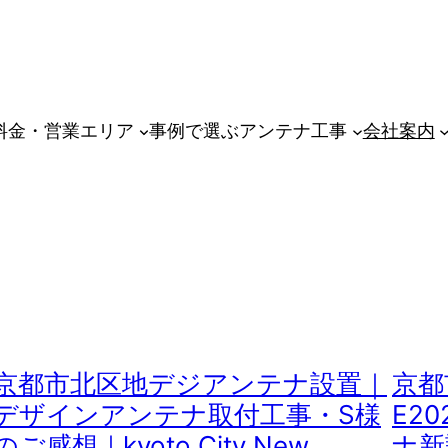
料金・営業エリア
事例で選ぶアンテナ工事
会社案内
京都市北区地デジアンテナ設置｜
京都
デザインアンテナ取付工事・S様
E2
のご感想｜kyoto City New
ナ新