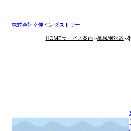
内
容
を
株式会社幸伸インダストリー
ス
HOME
サービス案内
地域別対応
キ
ッ
プ