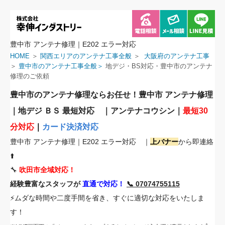
豊中市 アンテナ修理｜E202 エラー対応
HOME
＞
関西エリアのアンテナ工事全般
＞
大阪府のアンテナ工事
＞
豊中市のアンテナ工事全般＞
地デジ・BS対応・豊中市のアンテナ
修理のご依頼
豊中市のアンテナ修理ならお任せ！豊中市 アンテナ修理
｜地デジ ＢＳ 最短対応 ｜アンテナコウシン｜
最短30
分対応
｜
カード決済対応
豊中市 アンテナ修理｜E202 エラー対応 ｜
上バナー
から即連絡
⬆️
🔧
吹田市全域対応！
経験豊富なスタッフが
直通で対応！
📞 07074755115
⚡ムダな時間や二度手間を省き、すぐに適切な対応をいたしま
す！