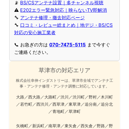
📡
BS/CSアンテナ設置｜多チャンネル視聴
⚠️
E202エラー緊急対応｜映らないTV即解消
🔧
アンテナ修理・撤去対応ページ
🔧
口コミ・レビュー総まとめ｜地デジ・BS/CS
対応の安心施工業者
📞 お急ぎの方は
070-7475-5115
まで今すぐ
ご連絡ください。
草津市の対応エリア
株式会社幸伸インダストリーは、草津市全域でアンテナ工
事・アンテナ修理・アンテナ調整に対応しています。
大路／西大路／大路町／渋川／渋川町／野村／木川町
／若竹町／西渋川／西草津／東草津／追分南／追分北
／青地町／草津町
矢橋町／新浜町／南草津／東矢倉／西矢倉／野路／野