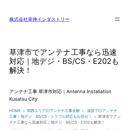
内
容
株式会社幸伸インダストリー
を
ス
キ
ッ
草津市でアンテナ工事なら迅速
プ
対応｜地デジ・BS/CS・E202も
解決！
アンテナ工事 草津市対応｜Antenna Installation
Kusatsu City
HOME
＞
関西エリアのアンテナ工事全般
＞
滋賀でのアンテナ
工事｜地デジ・BS/CS・トラブル対応もお任せ！
＞ 草津市でアン
テナ工事なら迅速対応｜地デジ・BS/CS・E202も解決！