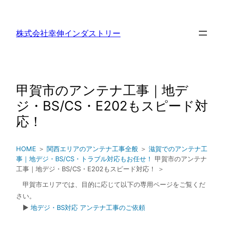
内
容
株式会社幸伸インダストリー
を
ス
キ
ッ
甲賀市のアンテナ工事｜地デ
プ
ジ・BS/CS・E202もスピード対
応！
HOME
＞
関西エリアのアンテナ工事全般
＞
滋賀でのアンテナ工
事｜地デジ・BS/CS・トラブル対応もお任せ！
甲賀市のアンテナ
工事｜地デジ・BS/CS・E202もスピード対応！ ＞
甲賀市エリアでは、目的に応じて以下の専用ページをご覧くだ
さい。
▶
地デジ・BS対応 アンテナ工事のご依頼