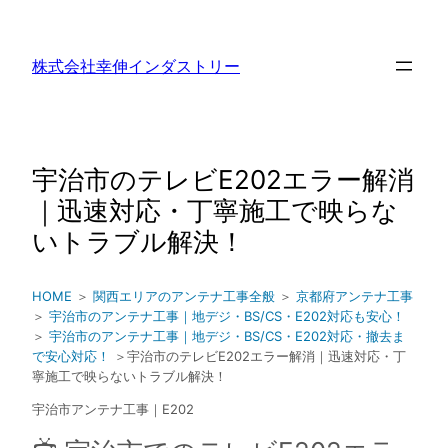
内
容
株式会社幸伸インダストリー
を
ス
キ
ッ
宇治市のテレビE202エラー解消
プ
｜迅速対応・丁寧施工で映らな
いトラブル解決！
HOME
＞
関西エリアのアンテナ工事全般
＞
京都府アンテナ工事
＞
宇治市のアンテナ工事｜地デジ・BS/CS・E202対応も安心！
＞
宇治市のアンテナ工事｜地デジ・BS/CS・E202対応・撤去ま
で安心対応！
＞宇治市のテレビE202エラー解消｜迅速対応・丁
寧施工で映らないトラブル解決！
宇治市アンテナ工事｜E202