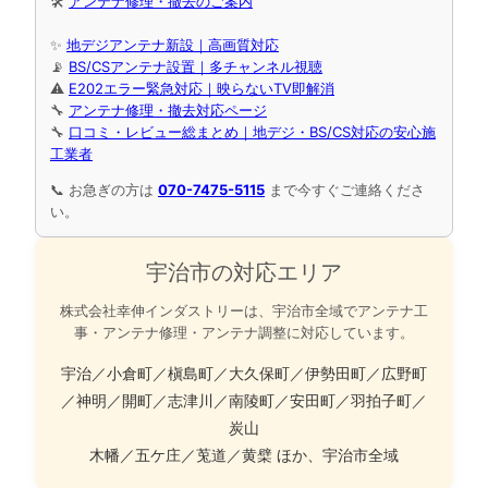
🛠
アンテナ修理・撤去のご案内
✨
地デジアンテナ新設｜高画質対応
📡
BS/CSアンテナ設置｜多チャンネル視聴
⚠️
E202エラー緊急対応｜映らないTV即解消
🔧
アンテナ修理・撤去対応ページ
🔧
口コミ・レビュー総まとめ｜地デジ・BS/CS対応の安心施
工業者
📞 お急ぎの方は
070-7475-5115
まで今すぐご連絡くださ
い。
宇治市の対応エリア
株式会社幸伸インダストリーは、宇治市全域でアンテナ工
事・アンテナ修理・アンテナ調整に対応しています。
宇治／小倉町／槇島町／大久保町／伊勢田町／広野町
／神明／開町／志津川／南陵町／安田町／羽拍子町／
炭山
木幡／五ケ庄／莵道／黄檗 ほか、宇治市全域