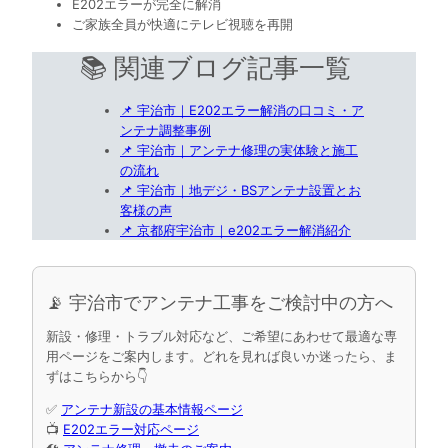
E202エラーが完全に解消
ご家族全員が快適にテレビ視聴を再開
📚 関連ブログ記事一覧
📌 宇治市｜E202エラー解消の口コミ・ア
ンテナ調整事例
📌 宇治市｜アンテナ修理の実体験と施工
の流れ
📌 宇治市｜地デジ・BSアンテナ設置とお
客様の声
📌 京都府宇治市｜e202エラー解消紹介
📡 宇治市でアンテナ工事をご検討中の方へ
新設・修理・トラブル対応など、ご希望にあわせて最適な専
用ページをご案内します。どれを見れば良いか迷ったら、ま
ずはこちらから👇
✅
アンテナ新設の基本情報ページ
📺
E202エラー対応ページ