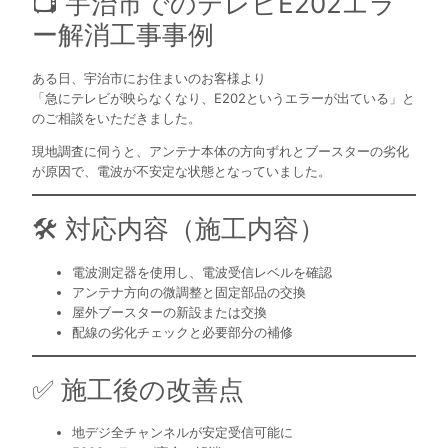
📺 宇治市でのテレビE202エラ
ー解消工事事例
ある日、宇治市にお住まいのお客様より
「急にテレビが映らなくなり、E202というエラーが出ている」と
のご相談をいただきました。
現地調査に伺うと、アンテナ本体の方向ずれとブースターの劣化
が原因で、電波が不安定な状態となっていました。
🛠 対応内容（施工内容）
電波測定器を使用し、電波受信レベルを確認
アンテナ方向の微調整と固定部品の交換
屋外ブースターの新設または交換
配線の劣化チェックと必要部分の補修
✅ 施工後の改善点
地デジ全チャンネルが安定受信可能に