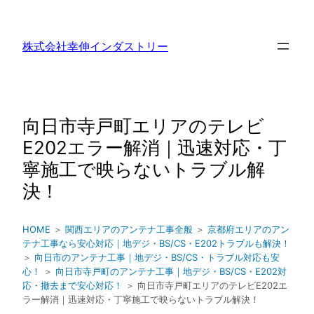
内
容
株式会社幸伸インダストリー
を
ス
キ
ッ
向日市寺戸町エリアのテレビ
プ
E202エラー解消｜迅速対応・丁
寧施工で映らないトラブル解
決！
HOME
＞
関西エリアのアンテナ工事全般
＞
京都府エリアのアン
テナ工事なら安心対応｜地デジ・BS/CS・E202トラブルも解決！
＞
向日市のアンテナ工事｜地デジ・BS/CS・トラブル対応も安
心！
＞
向日市寺戸町のアンテナ工事｜地デジ・BS/CS・E202対
応・撤去まで安心対応！
＞ 向日市寺戸町エリアのテレビE202エ
ラー解消｜迅速対応・丁寧施工で映らないトラブル解決！