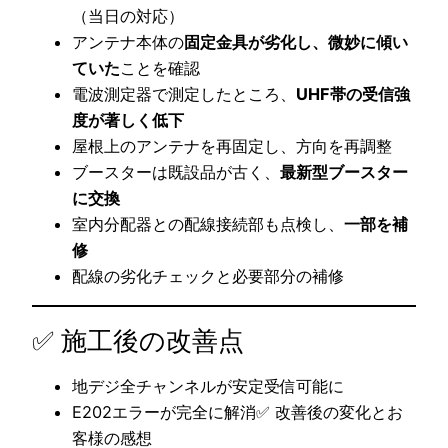
（当日の対応）
アンテナ本体の
固定金具が劣化し、微妙に傾い
ていた
ことを確認
電波測定器で測定したところ、
UHF帯の受信強
度が著しく低下
屋根上のアンテナを再固定し、方向を再調整
ブースターは既設品が古く、
最新型ブースター
に交換
室内分配器との配線接続部も点検し、
一部を補
修
配線の劣化チェックと必要部分の補修
✅ 施工後の改善点
地デジ全チャンネルが安定受信可能に
E202エラーが完全に解消✅ 改善後の変化とお
客様の感想