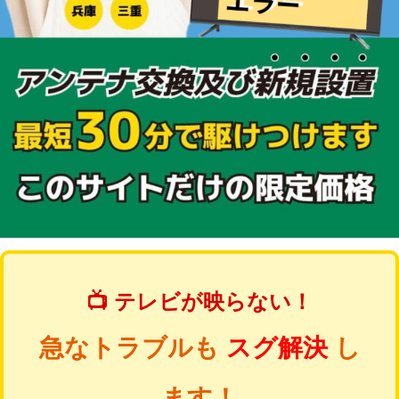
📺 テレビが映らない！
急なトラブルも
スグ解決
し
ます！