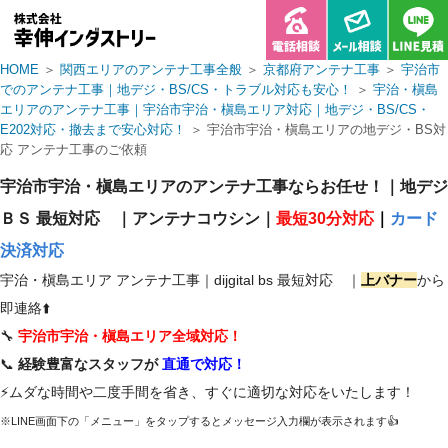
HOME
＞
関西エリアのアンテナ工事全般
＞
京都府アンテナ工事
＞
宇治市
でのアンテナ工事｜地デジ・BS/CS・トラブル対応も安心！
＞
宇治・槇島
エリアのアンテナ工事｜宇治市宇治・槇島エリア対応｜地デジ・BS/CS・
E202対応・撤去まで安心対応！
＞ 宇治市宇治・槇島エリアの地デジ・BS対
応 アンテナ工事のご依頼
宇治市宇治・槇島エリアのアンテナ工事ならお任せ！｜地デジ
ＢＳ 最短対応 ｜アンテナコウシン｜
最短30分対応
｜
カード
決済対応
宇治・槇島エリア アンテナ工事｜dijgital bs 最短対応 ｜
上バナー
から
即連絡⬆️
🔧
宇治市宇治・槇島エリア全域対応！
📞
経験豊富なスタッフが
直通で対応！
⚡ムダな時間や二度手間を省き、すぐに適切な対応をいたします！
※LINE画面下の「メニュー」をタップするとメッセージ入力欄が表示されます👍