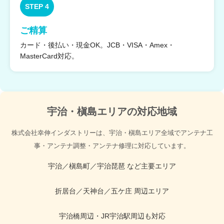
STEP 4
ご精算
カード・後払い・現金OK。JCB・VISA・Amex・
MasterCard対応。
宇治・槇島エリアの対応地域
株式会社幸伸インダストリーは、宇治・槇島エリア全域でアンテナ工
事・アンテナ調整・アンテナ修理に対応しています。
宇治／槇島町／宇治琵琶 など主要エリア
折居台／天神台／五ケ庄 周辺エリア
宇治橋周辺・JR宇治駅周辺も対応